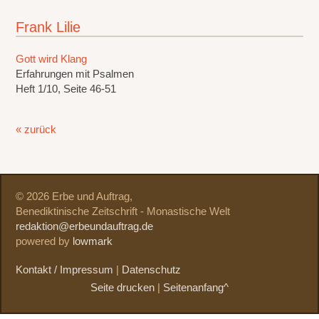
Frank Lilie
Gott wird Klang
Erfahrungen mit Psalmen
Heft 1/10, Seite 46-51
« zurück
© 2026 Erbe und Auftrag,
Benediktinische Zeitschrift - Monastische Welt
redaktion@erbeundauftrag.de
powered by
lowmark
Kontakt / Impressum
|
Datenschutz
Seite drucken
|
Seitenanfang^