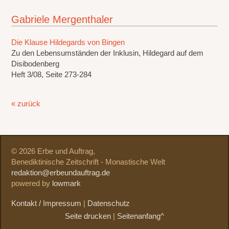
Gabriele Mergenthaler
Die Klause Hildegards von Bingen
Zu den Lebensumständen der Inklusin, Hildegard auf dem
Disibodenberg
Heft 3/08, Seite 273-284
« zurück
© 2026 Erbe und Auftrag,
Benediktinische Zeitschrift - Monastische Welt
redaktion@erbeundauftrag.de
powered by
lowmark
Kontakt / Impressum
|
Datenschutz
Seite drucken
|
Seitenanfang^