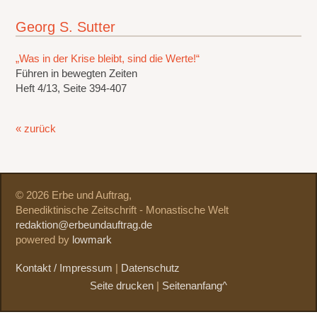
Georg S. Sutter
„Was in der Krise bleibt, sind die Werte!“
Führen in bewegten Zeiten
Heft 4/13, Seite 394-407
« zurück
© 2026 Erbe und Auftrag,
Benediktinische Zeitschrift - Monastische Welt
redaktion@erbeundauftrag.de
powered by
lowmark
Kontakt / Impressum
|
Datenschutz
Seite drucken
|
Seitenanfang^