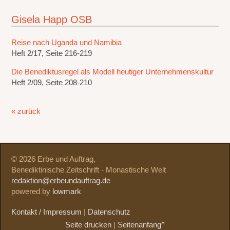
Gisela Happ OSB
Reise nach Uganda und Namibia
Heft 2/17, Seite 216-219
Die Benediktusregel als Modell heutiger Unternehmenskultur
Heft 2/09, Seite 208-210
« zurück
© 2026 Erbe und Auftrag,
Benediktinische Zeitschrift - Monastische Welt
redaktion@erbeundauftrag.de
powered by
lowmark
Kontakt / Impressum
|
Datenschutz
Seite drucken
|
Seitenanfang^