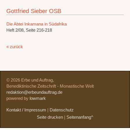
Gottfried Sieber OSB
Die Abtei Inkamana in Südafrika
Heft 2/08, Seite 216-218
« zurück
© 2026 Erbe und Auftrag,
Benediktinische Zeitschrift - Monastische Welt
redaktion@erbeundauftrag.de
powered by
lowmark
Kontakt / Impressum
|
Datenschutz
Seite drucken
|
Seitenanfang^