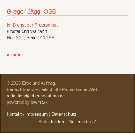
Gregor Jäggi OSB
Im Dienst der Pilgerschaft
Klöster und Wallfahrt
Heft 2/11, Seite 144-159
« zurück
© 2026 Erbe und Auftrag,
Benediktinische Zeitschrift - Monastische Welt
redaktion@erbeundauftrag.de
powered by
lowmark
Kontakt / Impressum
|
Datenschutz
Seite drucken
|
Seitenanfang^