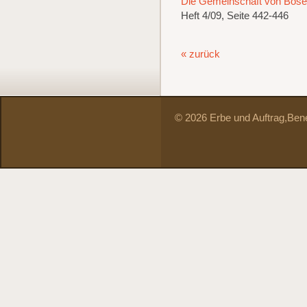
Die Gemeinschaft von Bose -
Heft 4/09, Seite 442-446
« zurück
© 2026 Erbe und Auftrag,
Bene