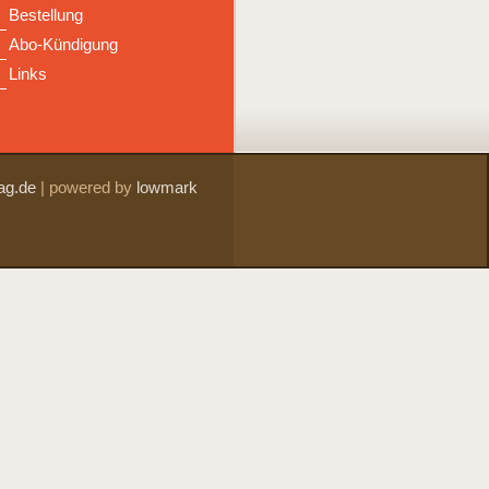
Bestellung
Abo-Kündigung
Links
ag.de
|
powered by
lowmark