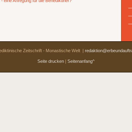
 eine Anregung für die Benediktiner?
diktinische Zeitschrift - Monastische Welt
|
redaktion@erbeundauftr
Seite drucken
|
Seitenanfang^