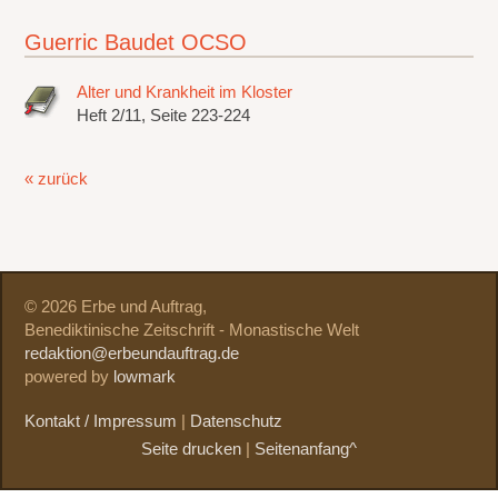
Guerric Baudet OCSO
Alter und Krankheit im Kloster
Heft 2/11, Seite 223-224
« zurück
© 2026 Erbe und Auftrag,
Benediktinische Zeitschrift - Monastische Welt
redaktion@erbeundauftrag.de
powered by
lowmark
Kontakt / Impressum
|
Datenschutz
Seite drucken
|
Seitenanfang^