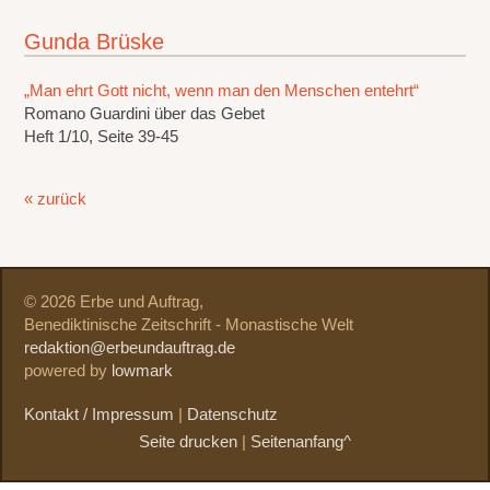
Gunda Brüske
„Man ehrt Gott nicht, wenn man den Menschen entehrt“
Romano Guardini über das Gebet
Heft 1/10, Seite 39-45
« zurück
© 2026 Erbe und Auftrag,
Benediktinische Zeitschrift - Monastische Welt
redaktion@erbeundauftrag.de
powered by
lowmark
Kontakt / Impressum
|
Datenschutz
Seite drucken
|
Seitenanfang^