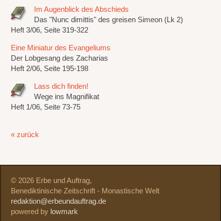
Im Augenblick des Abschieds
Das "Nunc dimittis" des greisen Simeon (Lk 2)
Heft 3/06, Seite 319-322
Eine Miniatur des Evangeliums
Der Lobgesang des Zacharias
Heft 2/06, Seite 195-198
Lass dich finden!
Wege ins Magnifikat
Heft 1/06, Seite 73-75
« zurück
© 2026 Erbe und Auftrag,
Benediktinische Zeitschrift - Monastische Welt
redaktion@erbeundauftrag.de
powered by
lowmark