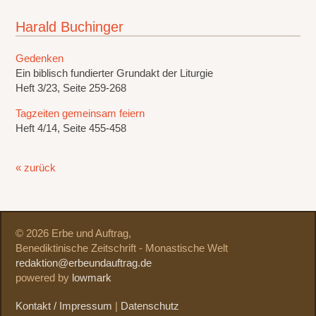
Harald Buchinger
Gedenken
Ein biblisch fundierter Grundakt der Liturgie
Heft 3/23, Seite 259-268
Tagzeiten gemeinsam feiern
Heft 4/14, Seite 455-458
« zurück
© 2026 Erbe und Auftrag,
Benediktinische Zeitschrift - Monastische Welt
redaktion@erbeundauftrag.de
powered by
lowmark
Kontakt / Impressum
|
Datenschutz