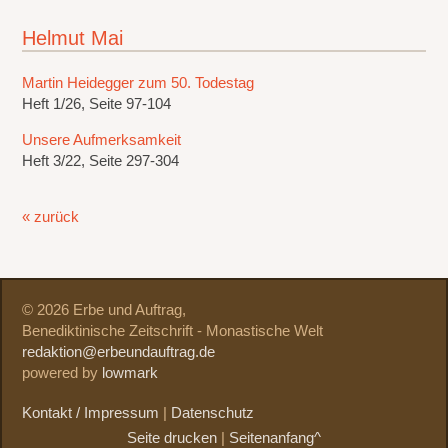
Helmut Mai
Martin Heidegger zum 50. Todestag
Heft 1/26, Seite 97-104
Unsere Aufmerksamkeit
Heft 3/22, Seite 297-304
« zurück
© 2026 Erbe und Auftrag,
Benediktinische Zeitschrift - Monastische Welt
redaktion@erbeundauftrag.de
powered by
lowmark
Kontakt / Impressum
|
Datenschutz
Seite drucken
|
Seitenanfang^