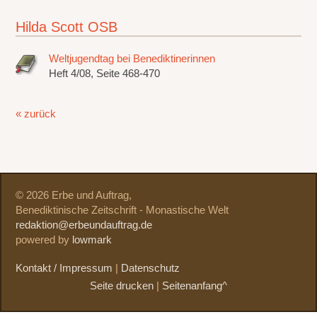
Hilda Scott OSB
Weltjugendtag bei Benediktinerinnen
Heft 4/08, Seite 468-470
« zurück
© 2026 Erbe und Auftrag,
Benediktinische Zeitschrift - Monastische Welt
redaktion@erbeundauftrag.de
powered by
lowmark
Kontakt / Impressum
|
Datenschutz
Seite drucken
|
Seitenanfang^