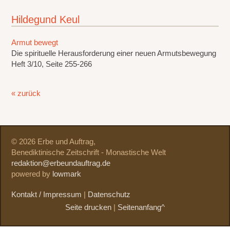
Hildegund Keul
Armut bewegt
Die spirituelle Herausforderung einer neuen Armutsbewegung
Heft 3/10, Seite 255-266
« zurück
© 2026 Erbe und Auftrag,
Benediktinische Zeitschrift - Monastische Welt
redaktion@erbeundauftrag.de
powered by
lowmark
Kontakt / Impressum
|
Datenschutz
Seite drucken
|
Seitenanfang^