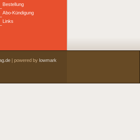
Bestellung
Abo-Kündigung
Links
ag.de
|
powered by
lowmark