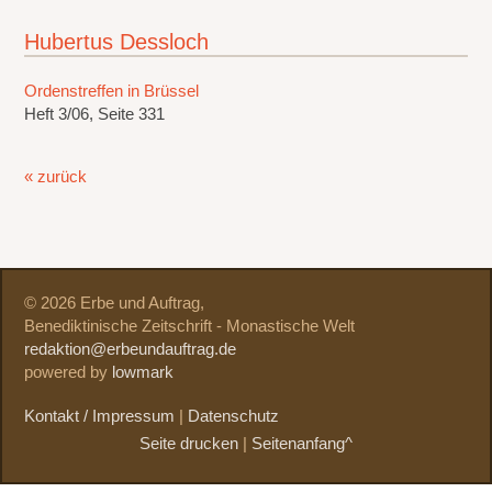
Hubertus Dessloch
Ordenstreffen in Brüssel
Heft 3/06, Seite 331
« zurück
© 2026 Erbe und Auftrag,
Benediktinische Zeitschrift - Monastische Welt
redaktion@erbeundauftrag.de
powered by
lowmark
Kontakt / Impressum
|
Datenschutz
Seite drucken
|
Seitenanfang^