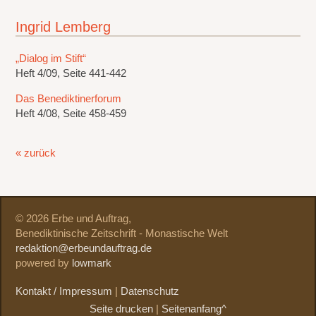
Ingrid Lemberg
„Dialog im Stift“
Heft 4/09, Seite 441-442
Das Benediktinerforum
Heft 4/08, Seite 458-459
« zurück
© 2026 Erbe und Auftrag,
Benediktinische Zeitschrift - Monastische Welt
redaktion@erbeundauftrag.de
powered by
lowmark
Kontakt / Impressum
|
Datenschutz
Seite drucken
|
Seitenanfang^