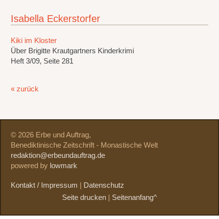
Isabella Eckerstorfer
Kiki im Kloster
Über Brigitte Krautgartners Kinderkrimi
Heft 3/09, Seite 281
« zurück
© 2026 Erbe und Auftrag,
Benediktinische Zeitschrift - Monastische Welt
redaktion@erbeundauftrag.de
powered by
lowmark
Kontakt / Impressum
|
Datenschutz
Seite drucken
|
Seitenanfang^