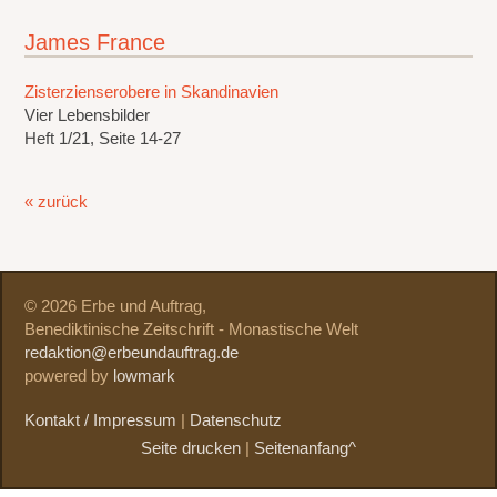
James France
Zisterzienserobere in Skandinavien
Vier Lebensbilder
Heft 1/21, Seite 14-27
« zurück
© 2026 Erbe und Auftrag,
Benediktinische Zeitschrift - Monastische Welt
redaktion@erbeundauftrag.de
powered by
lowmark
Kontakt / Impressum
|
Datenschutz
Seite drucken
|
Seitenanfang^