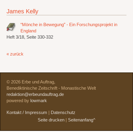
James Kelly
“Mönche in Bewegung” - Ein Forschungsprojekt in
England
Heft 3/18, Seite 330-332
« zurück
© 2026 Erbe und Auftrag,
Benediktinische Zeitschrift - Monastische Welt
redaktion@erbeundauftrag.de
powered by
lowmark
Kontakt / Impressum
|
Datenschutz
Seite drucken
|
Seitenanfang^