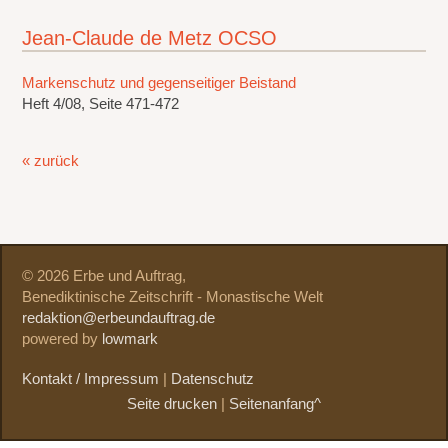
Jean-Claude de Metz OCSO
Markenschutz und gegenseitiger Beistand
Heft 4/08, Seite 471-472
« zurück
© 2026 Erbe und Auftrag,
Benediktinische Zeitschrift - Monastische Welt
redaktion@erbeundauftrag.de
powered by
lowmark
Kontakt / Impressum
|
Datenschutz
Seite drucken
|
Seitenanfang^