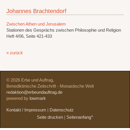
Johannes Brachtendorf
Zwischen Athen und Jerusalem
Stationen des Gesprächs zwischen Philosophie und Religion
Heft 4/06, Seite 421-433
« zurück
© 2026 Erbe und Auftrag,
Benediktinische Zeitschrift - Monastische Welt
redaktion@erbeundauftrag.de
powered by
lowmark
Kontakt / Impressum
|
Datenschutz
Seite drucken
|
Seitenanfang^