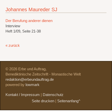
Johannes Maureder SJ
Der Berufung anderer dienen
Interview
Heft 1/09, Seite 21-38
« zurück
© 2026 Erbe und Auftrag,
Benediktinische Zeitschrift - Monastische Welt
redaktion@erbeundauftrag.de
powered by
lowmark
Kontakt / Impressum
|
Datenschutz
Seite drucken
|
Seitenanfang^