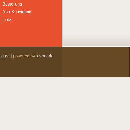
Bestellung
Abo-Kündigung
Links
ag.de
|
powered by
lowmark