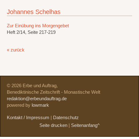
Johannes Schelhas
Zur Einübung ins Morgengebet
Heft 2/14, Seite 217-219
« zurück
© 2026 Erbe und Auftrag,
Benediktinische Zeitschrift - Monastische Welt
redaktion@erbeundauftrag.de
powered by
lowmark
Kontakt / Impressum
|
Datenschutz
Seite drucken
|
Seitenanfang^