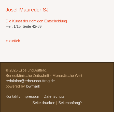
Josef Maureder SJ
Die Kunst der richtigen Entscheidung
Heft 1/15, Seite 42-59
« zurück
© 2026 Erbe und Auftrag,
Benediktinische Zeitschrift - Monastische Welt
redaktion@erbeundauftrag.de
powered by
lowmark
Kontakt / Impressum
|
Datenschutz
Seite drucken
|
Seitenanfang^