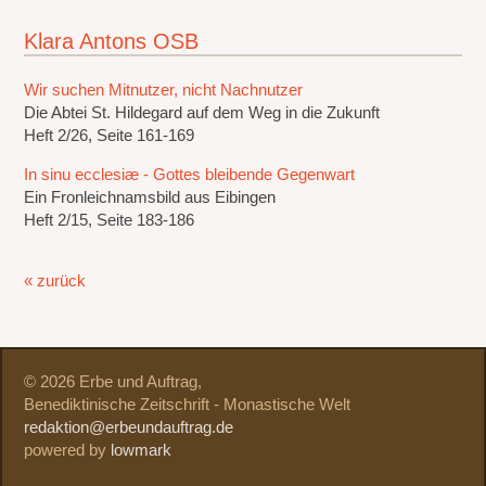
Klara Antons OSB
Wir suchen Mitnutzer, nicht Nachnutzer
Die Abtei St. Hildegard auf dem Weg in die Zukunft
Heft 2/26, Seite 161-169
In sinu ecclesiæ - Gottes bleibende Gegenwart
Ein Fronleichnamsbild aus Eibingen
Heft 2/15, Seite 183-186
« zurück
© 2026 Erbe und Auftrag,
Benediktinische Zeitschrift - Monastische Welt
redaktion@erbeundauftrag.de
powered by
lowmark