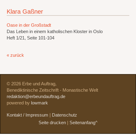
Klara Gaßner
Oase in der Großstadt
Das Leben in einem katholischen Kloster in Oslo
Heft 1/21, Seite 101-104
« zurück
© 2026 Erbe und Auftrag,
Benediktinische Zeitschrift - Monastische Welt
redaktion@erbeundauftrag.de
powered by
lowmark
Kontakt / Impressum
|
Datenschutz
Seite drucken
|
Seitenanfang^