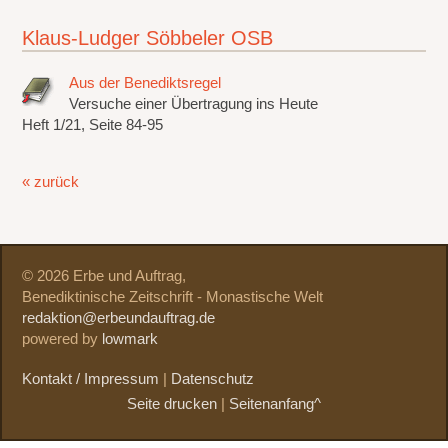
Klaus-Ludger Söbbeler OSB
Aus der Benediktsregel
Versuche einer Übertragung ins Heute
Heft 1/21, Seite 84-95
« zurück
© 2026 Erbe und Auftrag,
Benediktinische Zeitschrift - Monastische Welt
redaktion@erbeundauftrag.de
powered by
lowmark
Kontakt / Impressum
|
Datenschutz
Seite drucken
|
Seitenanfang^