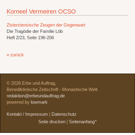
Korneel Vermeiren OCSO
Zisterziensische Zeugen der Gegenwart
Die Tragödie der Familie Löb
Heft 2/23, Seite 196-206
« zurück
© 2026 Erbe und Auftrag,
Benediktinische Zeitschrift - Monastische Welt
redaktion@erbeundauftrag.de
powered by
lowmark
Kontakt / Impressum
|
Datenschutz
Seite drucken
|
Seitenanfang^