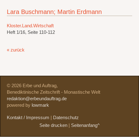
Lara Buschmann; Martin Erdmann
Kloster.Land.Wirtschaft
Heft 1/16, Seite 110-112
« zurück
© 2026 Erbe und Auftrag,
Benediktinische Zeitschrift - Monastische Welt
redaktion@erbeundauftrag.de
powered by
lowmark
Kontakt / Impressum
|
Datenschutz
Seite drucken
|
Seitenanfang^