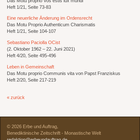
Das Motu proprio Vos estis lux mundi
Heft 1/21, Seite 73-83
Eine neuerliche Änderung im Ordensrecht
Das Motu Proprio Authenticum Charismatis
Heft 1/21, Seite 104-107
Sebastiano Paciolla OCist
(2. Oktober 1962 – 22. Juni 2021)
Heft 4/20, Seite 495-496
Leben in Gemeinschaft
Das Motu proprio Communis vita von Papst Franziskus
Heft 2/20, Seite 217-219
« zurück
© 2026 Erbe und Auftrag,
Benediktinische Zeitschrift - Monastische Welt
redaktion@erbeundauftrag.de