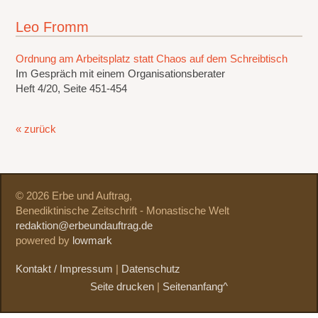
Leo Fromm
Ordnung am Arbeitsplatz statt Chaos auf dem Schreibtisch
Im Gespräch mit einem Organisationsberater
Heft 4/20, Seite 451-454
« zurück
© 2026 Erbe und Auftrag,
Benediktinische Zeitschrift - Monastische Welt
redaktion@erbeundauftrag.de
powered by
lowmark
Kontakt / Impressum
|
Datenschutz
Seite drucken
|
Seitenanfang^