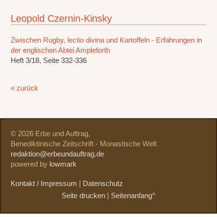
Leopold Czernin-Kinsky
Zwischen Rugby, lectio divina und Kartoffeln - Erfahrungen in
der englischen Abtei Ampleforth
Heft 3/18, Seite 332-336
« zurück
© 2026 Erbe und Auftrag,
Benediktinische Zeitschrift - Monastische Welt
redaktion@erbeundauftrag.de
powered by
lowmark
Kontakt / Impressum
|
Datenschutz
Seite drucken
|
Seitenanfang^