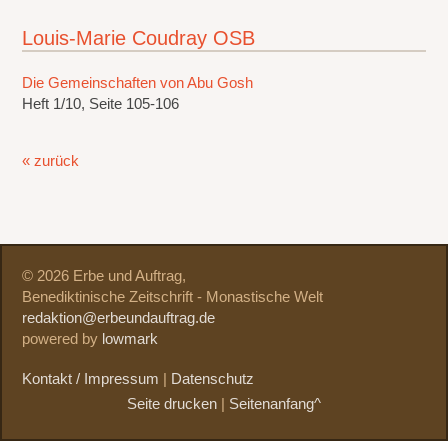
Louis-Marie Coudray OSB
Die Gemeinschaften von Abu Gosh
Heft 1/10, Seite 105-106
« zurück
© 2026 Erbe und Auftrag,
Benediktinische Zeitschrift - Monastische Welt
redaktion@erbeundauftrag.de
powered by
lowmark
Kontakt / Impressum
|
Datenschutz
Seite drucken
|
Seitenanfang^