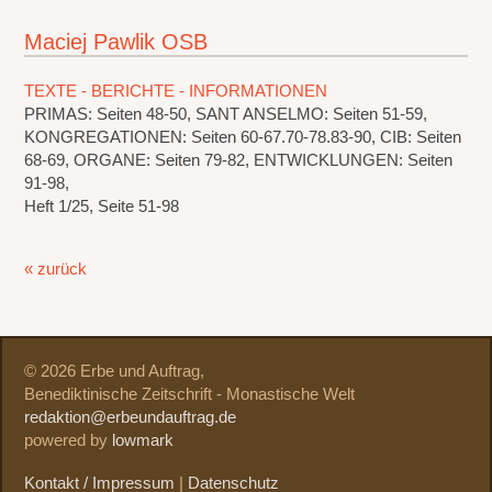
Maciej Pawlik OSB
TEXTE - BERICHTE - INFORMATIONEN
PRIMAS: Seiten 48-50, SANT ANSELMO: Seiten 51-59,
KONGREGATIONEN: Seiten 60-67.70-78.83-90, CIB: Seiten
68-69, ORGANE: Seiten 79-82, ENTWICKLUNGEN: Seiten
91-98,
Heft 1/25, Seite 51-98
« zurück
© 2026 Erbe und Auftrag,
Benediktinische Zeitschrift - Monastische Welt
redaktion@erbeundauftrag.de
powered by
lowmark
Kontakt / Impressum
|
Datenschutz