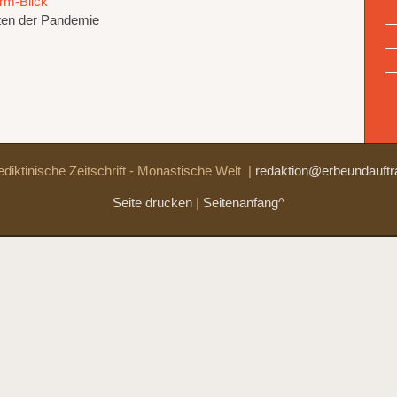
rm-Blick
iten der Pandemie
diktinische Zeitschrift - Monastische Welt
|
redaktion@erbeundauftr
Seite drucken
|
Seitenanfang^