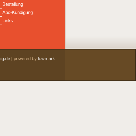
Bestellung
Abo-Kündigung
Links
ag.de
|
powered by
lowmark