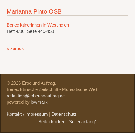
Marianna Pinto OSB
Benediktinerinnen in Westindien
Heft 4/06, Seite 449-450
« zurück
© 2026 Erbe und Auftrag,
Benediktinische Zeitschrift - Monastische Welt
redaktion@erbeundauftrag.de
powered by
lowmark
Kontakt / Impressum
|
Datenschutz
Seite drucken
|
Seitenanfang^