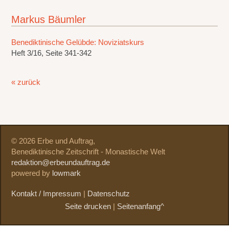
Markus Bäumler
Benediktinische Gelübde: Noviziatskurs
Heft 3/16, Seite 341-342
« zurück
© 2026 Erbe und Auftrag,
Benediktinische Zeitschrift - Monastische Welt
redaktion@erbeundauftrag.de
powered by
lowmark
Kontakt / Impressum
|
Datenschutz
Seite drucken
|
Seitenanfang^