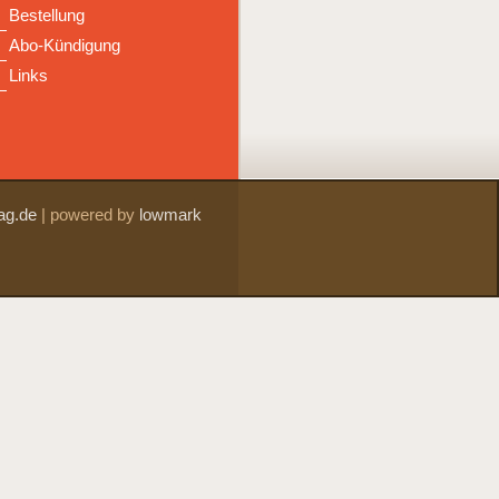
Bestellung
Abo-Kündigung
Links
ag.de
|
powered by
lowmark