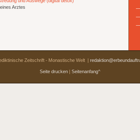
treuung und Auswege (digital detox)
eines Arztes
diktinische Zeitschrift - Monastische Welt
|
redaktion@erbeundauftr
Seite drucken
|
Seitenanfang^