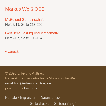
Markus Weiß OSB
Muße und Gemeinschaft
Heft 2/19, Seite 219-220
Geistliche Lesung und Mathematik
Heft 2/07, Seite 193-194
« zurück
© 2026 Erbe und Auftrag,
Benediktinische Zeitschrift - Monastische Welt
redaktion@erbeundauftrag.de
powered by
lowmark
Kontakt / Impressum
|
Datenschutz
Seite drucken
|
Seitenanfang^