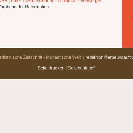
SB (1460–1524): Gelehrter – Diplomat – Seelsorger
Vorabend der Reformation
diktinische Zeitschrift - Monastische Welt
|
redaktion@erbeundauftr
Seite drucken
|
Seitenanfang^