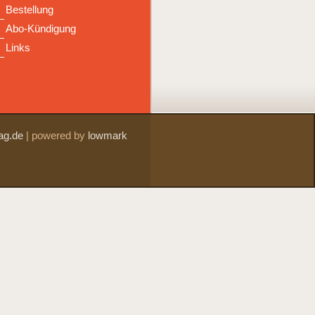
Bestellung
Abo-Kündigung
Links
ag.de
|
powered by
lowmark