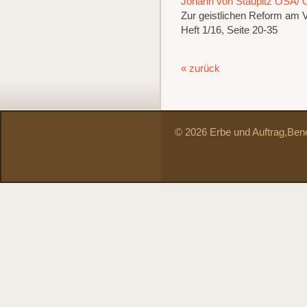
Johann von Staupitz OSA/ O
Zur geistlichen Reform am 
Heft 1/16, Seite 20-35
« zurück
© 2026 Erbe und Auftrag,
Bene