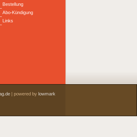
Bestellung
Abo-Kündigung
Links
ag.de
|
powered by
lowmark