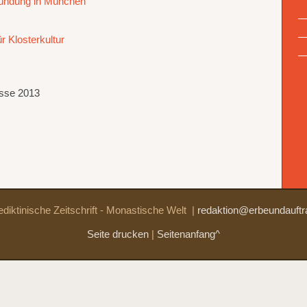
ründung in München
 Klosterkultur
esse 2013
diktinische Zeitschrift - Monastische Welt
|
redaktion@erbeundauftr
Seite drucken
|
Seitenanfang^