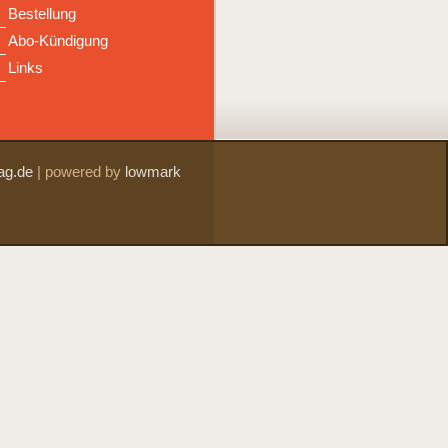
Bestellung
Abo-Kündigung
Links
ag.de
|
powered by
lowmark