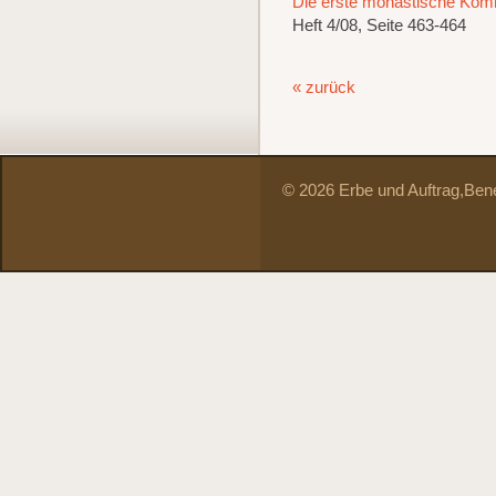
Die erste monastische Komm
Heft 4/08, Seite 463-464
« zurück
© 2026 Erbe und Auftrag,
Bene