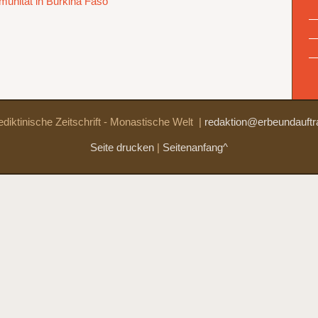
unität in Burkina Faso
diktinische Zeitschrift - Monastische Welt
|
redaktion@erbeundauftr
Seite drucken
|
Seitenanfang^