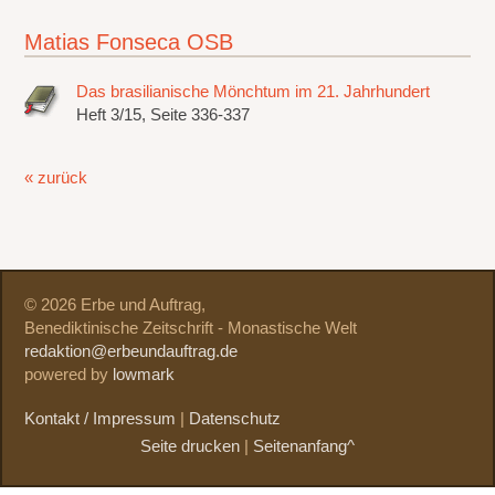
Matias Fonseca OSB
Das brasilianische Mönchtum im 21. Jahrhundert
Heft 3/15, Seite 336-337
« zurück
© 2026 Erbe und Auftrag,
Benediktinische Zeitschrift - Monastische Welt
redaktion@erbeundauftrag.de
powered by
lowmark
Kontakt / Impressum
|
Datenschutz
Seite drucken
|
Seitenanfang^