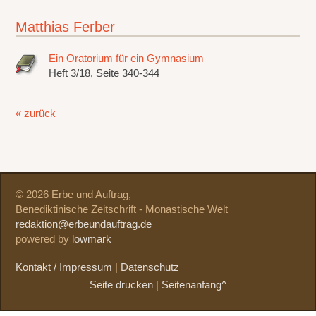
Matthias Ferber
Ein Oratorium für ein Gymnasium
Heft 3/18, Seite 340-344
« zurück
© 2026 Erbe und Auftrag,
Benediktinische Zeitschrift - Monastische Welt
redaktion@erbeundauftrag.de
powered by
lowmark
Kontakt / Impressum
|
Datenschutz
Seite drucken
|
Seitenanfang^