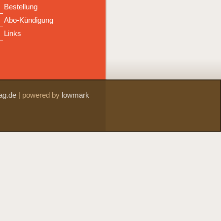
Bestellung
Abo-Kündigung
Links
ag.de
|
powered by
lowmark