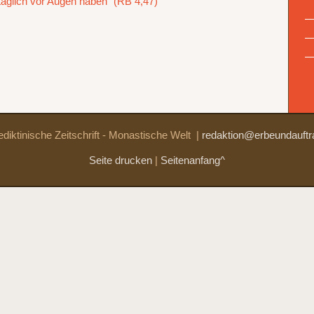
äglich vor Augen haben“ (RB 4,47)
diktinische Zeitschrift - Monastische Welt
|
redaktion@erbeundauftr
Seite drucken
|
Seitenanfang^