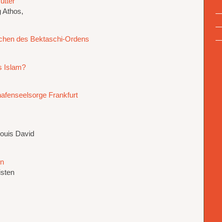
utter
g Athos,
chen des Bektaschi-Ordens
s Islam?
hafenseelsorge Frankfurt
ouis David
en
isten