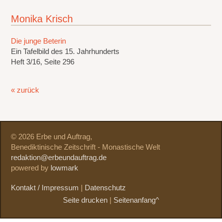
Monika Krisch
Die junge Beterin
Ein Tafelbild des 15. Jahrhunderts
Heft 3/16, Seite 296
« zurück
© 2026 Erbe und Auftrag,
Benediktinische Zeitschrift - Monastische Welt
redaktion@erbeundauftrag.de
powered by
lowmark
Kontakt / Impressum
|
Datenschutz
Seite drucken
|
Seitenanfang^