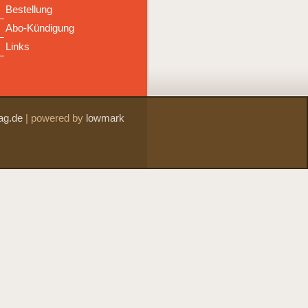
Bestellung
Abo-Kündigung
Links
ag.de
|
powered by
lowmark